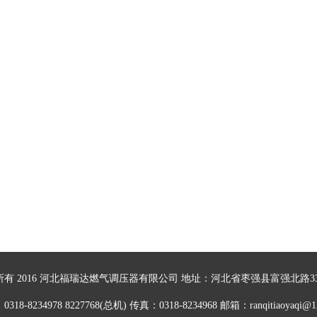
所有 2016 河北福瑞达燃气调压器有限公司 地址：河北省枣强县富强北路3
318-8234978 8227768(总机) 传真：0318-8234968 邮箱：ranqitiaoyaqi@1