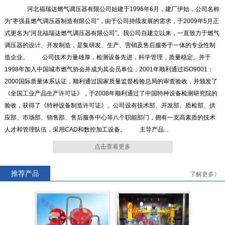
河北福瑞达燃气调压器有限公司始建于1996年6月，建厂伊始，公司名称
为“枣强县燃气调压器制造有限公司”，由于公司持续发展的需求，于2009年5月正
式更名为“河北福瑞达燃气调压器有限公司”。我公司自建立以来，一直致力于燃气
RTZ-*/4.0-*G系列燃气调压器
RTZ-15/0.4中压进户表前调压
调压器的设计、开发制造，是集研发、生产、营销及售后服务于一体的专业性制
器
造企业。 公司技术力量雄厚，检测设备先进，科学管理，质量稳定。并于
1998年加入中国城市燃气协会并成为其会员单位，2001年顺利通过ISO9001：
2000国际质量体系认证，顺利通过国家质量监督检验总局的审查验收，并颁发了
《全国工业产品生产许可证》，于2008年顺利通过了中国特种设备检测研究院的
验收，获得了《特种设备制造许可证》。公司设有技术部、开发部、质检部、供
RTZ-*/0.4FQ系列燃气调压器
RTZ-*/0.4-*A系列燃气调压器
应部、市场部、销售部、售后服务中心等八个职能部门，拥有一支高素质的技术
人才和管理队伍，采用CAD和数控加工设备。 主导产品...
点击查看更多
推荐产品
了解更多》
RTJ-*/4.0-*N系列燃气调压器
RTJ-*/4.0-*GK系列燃气调压
器