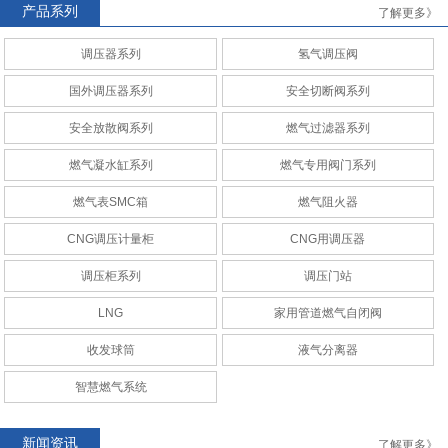
产品系列
了解更多》
调压器系列
氢气调压阀
AMCO
RAQ安全切断阀系列
国外调压器系列
安全切断阀系列
安全放散阀系列
燃气过滤器系列
燃气凝水缸系列
燃气专用阀门系列
燃气表SMC箱
燃气阻火器
CNG调压计量柜
CNG调压计量站
CNG调压计量柜
CNG用调压器
调压柜系列
调压门站
LNG
家用管道燃气自闭阀
收发球筒
液气分离器
CNG调压计量柜
CNG调压计量站
智慧燃气系统
新闻资讯
了解更多》