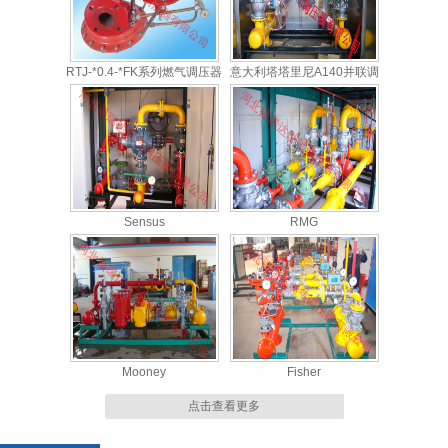
RTJ-*0.4-*FK系列燃气调压器
意大利塔塔里尼A140并联调
压柜
Sensus
RMG
Mooney
Fisher
点击查看更多