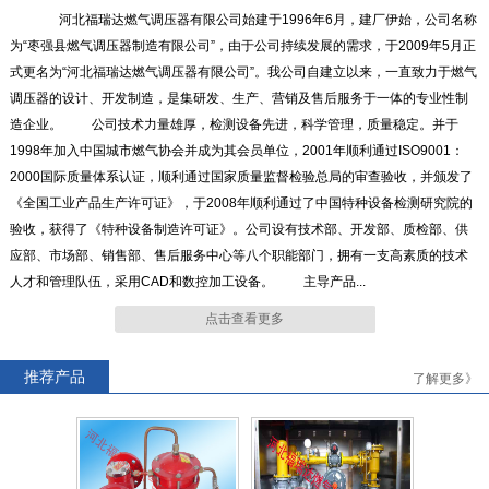
河北福瑞达燃气调压器有限公司始建于1996年6月，建厂伊始，公司名称
为“枣强县燃气调压器制造有限公司”，由于公司持续发展的需求，于2009年5月正
式更名为“河北福瑞达燃气调压器有限公司”。我公司自建立以来，一直致力于燃气
RTZ-*/4.0-*G系列燃气调压器
RTZ-15/0.4中压进户表前调压
调压器的设计、开发制造，是集研发、生产、营销及售后服务于一体的专业性制
器
造企业。 公司技术力量雄厚，检测设备先进，科学管理，质量稳定。并于
1998年加入中国城市燃气协会并成为其会员单位，2001年顺利通过ISO9001：
2000国际质量体系认证，顺利通过国家质量监督检验总局的审查验收，并颁发了
《全国工业产品生产许可证》，于2008年顺利通过了中国特种设备检测研究院的
验收，获得了《特种设备制造许可证》。公司设有技术部、开发部、质检部、供
RTZ-*/0.4FQ系列燃气调压器
RTZ-*/0.4-*A系列燃气调压器
应部、市场部、销售部、售后服务中心等八个职能部门，拥有一支高素质的技术
人才和管理队伍，采用CAD和数控加工设备。 主导产品...
点击查看更多
推荐产品
了解更多》
RTJ-*/4.0-*N系列燃气调压器
RTJ-*/4.0-*GK系列燃气调压
器