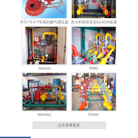
RTJ-*0.4-*FK系列燃气调压器
意大利塔塔里尼A140并联调
压柜
Sensus
RMG
Mooney
Fisher
点击查看更多