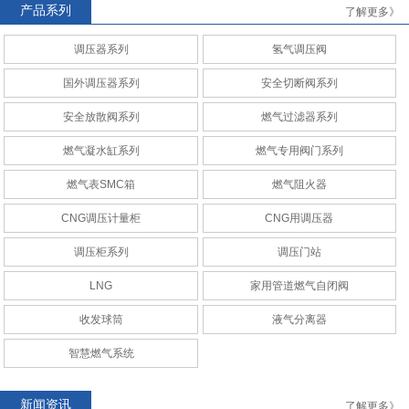
产品系列
了解更多》
调压器系列
氢气调压阀
AMCO
RAQ安全切断阀系列
国外调压器系列
安全切断阀系列
安全放散阀系列
燃气过滤器系列
燃气凝水缸系列
燃气专用阀门系列
燃气表SMC箱
燃气阻火器
CNG调压计量柜
CNG调压计量站
CNG调压计量柜
CNG用调压器
调压柜系列
调压门站
LNG
家用管道燃气自闭阀
收发球筒
液气分离器
CNG调压计量柜
CNG调压计量站
智慧燃气系统
新闻资讯
了解更多》