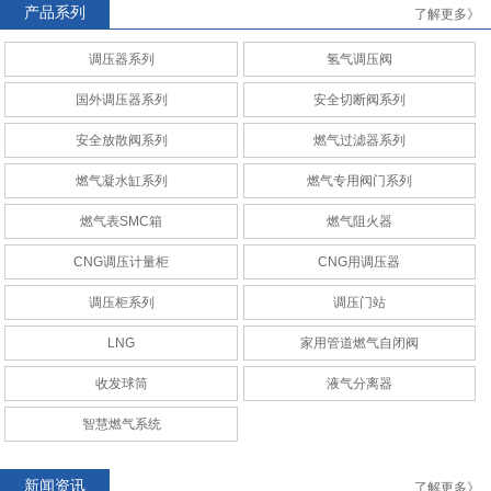
产品系列
了解更多》
调压器系列
氢气调压阀
Mooney
Fisher
国外调压器系列
安全切断阀系列
安全放散阀系列
燃气过滤器系列
燃气凝水缸系列
燃气专用阀门系列
燃气表SMC箱
燃气阻火器
AMCO
RAQ安全切断阀系列
CNG调压计量柜
CNG用调压器
调压柜系列
调压门站
LNG
家用管道燃气自闭阀
收发球筒
液气分离器
CNG调压计量柜
CNG调压计量站
智慧燃气系统
新闻资讯
了解更多》