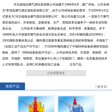
河北福瑞达燃气调压器有限公司始建于1996年6月，建厂伊始，公司名称
为“枣强县燃气调压器制造有限公司”，由于公司持续发展的需求，于2009年5月正
式更名为“河北福瑞达燃气调压器有限公司”。我公司自建立以来，一直致力于燃气
RTZ-*/0.4D系列燃气调压器
RTZ-*/1.6-*YJ系列燃气调压器
调压器的设计、开发制造，是集研发、生产、营销及售后服务于一体的专业性制
造企业。 公司技术力量雄厚，检测设备先进，科学管理，质量稳定。并于
1998年加入中国城市燃气协会并成为其会员单位，2001年顺利通过ISO9001：
2000国际质量体系认证，顺利通过国家质量监督检验总局的审查验收，并颁发了
《全国工业产品生产许可证》，于2008年顺利通过了中国特种设备检测研究院的
验收，获得了《特种设备制造许可证》。公司设有技术部、开发部、质检部、供
RTZ-*/4.0-*G系列燃气调压器
RTZ-15/0.4中压进户表前调压
应部、市场部、销售部、售后服务中心等八个职能部门，拥有一支高素质的技术
器
人才和管理队伍，采用CAD和数控加工设备。 主导产品...
点击查看更多
推荐产品
了解更多》
RTZ-*/0.4FQ系列燃气调压器
RTZ-*/0.4-*A系列燃气调压器