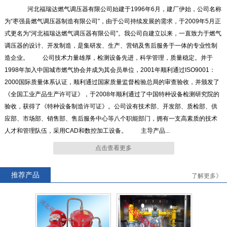
河北福瑞达燃气调压器有限公司始建于1996年6月，建厂伊始，公司名称
RTZ-*/4.0-*G系列燃气调压器
RTZ-15/0.4中压进户表前调压
为“枣强县燃气调压器制造有限公司”，由于公司持续发展的需求，于2009年5月正
器
式更名为“河北福瑞达燃气调压器有限公司”。我公司自建立以来，一直致力于燃气
调压器的设计、开发制造，是集研发、生产、营销及售后服务于一体的专业性制
造企业。 公司技术力量雄厚，检测设备先进，科学管理，质量稳定。并于
1998年加入中国城市燃气协会并成为其会员单位，2001年顺利通过ISO9001：
2000国际质量体系认证，顺利通过国家质量监督检验总局的审查验收，并颁发了
《全国工业产品生产许可证》，于2008年顺利通过了中国特种设备检测研究院的
RTZ-*/0.4FQ系列燃气调压器
RTZ-*/0.4-*A系列燃气调压器
验收，获得了《特种设备制造许可证》。公司设有技术部、开发部、质检部、供
应部、市场部、销售部、售后服务中心等八个职能部门，拥有一支高素质的技术
人才和管理队伍，采用CAD和数控加工设备。 主导产品...
点击查看更多
RTJ-*/4.0-*N系列燃气调压器
RTJ-*/4.0-*GK系列燃气调压
推荐产品
了解更多》
器