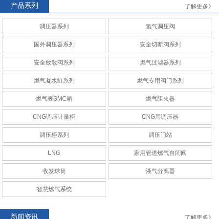
产品系列
了解更多》
AMCO
RAQ安全切断阀系列
调压器系列
氢气调压阀
国外调压器系列
安全切断阀系列
安全放散阀系列
燃气过滤器系列
燃气凝水缸系列
燃气专用阀门系列
CNG调压计量柜
CNG调压计量站
燃气表SMC箱
燃气阻火器
CNG调压计量柜
CNG用调压器
调压柜系列
调压门站
LNG
家用管道燃气自闭阀
CNG调压计量柜
CNG调压计量站
收发球筒
液气分离器
智慧燃气系统
新闻资讯
了解更多》