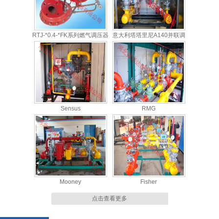
RTJ-*0.4-*FK系列燃气调压器
意大利塔塔里尼A140并联调
压柜
Sensus
RMG
Mooney
Fisher
点击查看更多