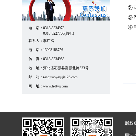
② 
③ 
④ 
电 话：
0318-8234978
0318-8227768(总机)
联系人：
李广福
电 话：
13903188756
传 真：
0318-8234968
地 址：
河北省枣强县富强北路333号
邮 箱：
ranqitiaoyaqi@126.com
网 址：
www.frdtyq.com
版权
电话：0