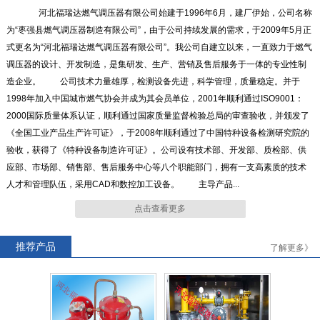
河北福瑞达燃气调压器有限公司始建于1996年6月，建厂伊始，公司名称
为“枣强县燃气调压器制造有限公司”，由于公司持续发展的需求，于2009年5月正
式更名为“河北福瑞达燃气调压器有限公司”。我公司自建立以来，一直致力于燃气
RTZ-*/4.0-*G系列燃气调压器
RTZ-15/0.4中压进户表前调压
调压器的设计、开发制造，是集研发、生产、营销及售后服务于一体的专业性制
器
造企业。 公司技术力量雄厚，检测设备先进，科学管理，质量稳定。并于
1998年加入中国城市燃气协会并成为其会员单位，2001年顺利通过ISO9001：
2000国际质量体系认证，顺利通过国家质量监督检验总局的审查验收，并颁发了
《全国工业产品生产许可证》，于2008年顺利通过了中国特种设备检测研究院的
验收，获得了《特种设备制造许可证》。公司设有技术部、开发部、质检部、供
RTZ-*/0.4FQ系列燃气调压器
RTZ-*/0.4-*A系列燃气调压器
应部、市场部、销售部、售后服务中心等八个职能部门，拥有一支高素质的技术
人才和管理队伍，采用CAD和数控加工设备。 主导产品...
点击查看更多
推荐产品
了解更多》
RTJ-*/4.0-*N系列燃气调压器
RTJ-*/4.0-*GK系列燃气调压
器