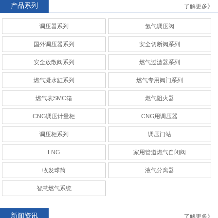
产品系列
了解更多》
调压器系列
氢气调压阀
AMCO
RAQ安全切断阀系列
国外调压器系列
安全切断阀系列
安全放散阀系列
燃气过滤器系列
燃气凝水缸系列
燃气专用阀门系列
燃气表SMC箱
燃气阻火器
CNG调压计量柜
CNG调压计量站
CNG调压计量柜
CNG用调压器
调压柜系列
调压门站
LNG
家用管道燃气自闭阀
收发球筒
液气分离器
CNG调压计量柜
CNG调压计量站
智慧燃气系统
新闻资讯
了解更多》