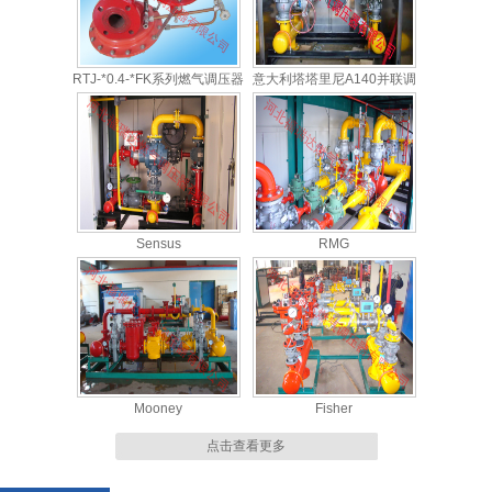
RTJ-*0.4-*FK系列燃气调压器
意大利塔塔里尼A140并联调
压柜
Sensus
RMG
Mooney
Fisher
点击查看更多