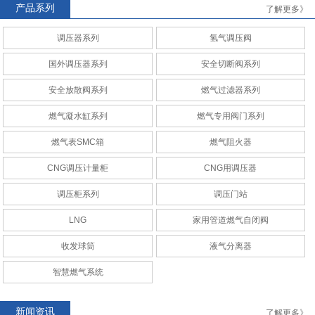
产品系列
了解更多》
调压器系列
氢气调压阀
AMCO
RAQ安全切断阀系列
国外调压器系列
安全切断阀系列
安全放散阀系列
燃气过滤器系列
燃气凝水缸系列
燃气专用阀门系列
燃气表SMC箱
燃气阻火器
CNG调压计量柜
CNG调压计量站
CNG调压计量柜
CNG用调压器
调压柜系列
调压门站
LNG
家用管道燃气自闭阀
收发球筒
液气分离器
CNG调压计量柜
CNG调压计量站
智慧燃气系统
新闻资讯
了解更多》