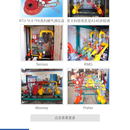
RTJ-*0.4-*FK系列燃气调压器
意大利塔塔里尼A140并联调
压柜
Sensus
RMG
Mooney
Fisher
点击查看更多