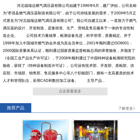
河北福瑞达燃气调压器有限公司始建于1996年6月，建厂伊始，公司名称
为“枣强县燃气调压器制造有限公司”，由于公司持续发展的需求，于2009年5月正
式更名为“河北福瑞达燃气调压器有限公司”。我公司自建立以来，一直致力于燃气
RTZ-*/4.0-*G系列燃气调压器
RTZ-15/0.4中压进户表前调压
调压器的设计、开发制造，是集研发、生产、营销及售后服务于一体的专业性制
器
造企业。 公司技术力量雄厚，检测设备先进，科学管理，质量稳定。并于
1998年加入中国城市燃气协会并成为其会员单位，2001年顺利通过ISO9001：
2000国际质量体系认证，顺利通过国家质量监督检验总局的审查验收，并颁发了
《全国工业产品生产许可证》，于2008年顺利通过了中国特种设备检测研究院的
验收，获得了《特种设备制造许可证》。公司设有技术部、开发部、质检部、供
RTZ-*/0.4FQ系列燃气调压器
RTZ-*/0.4-*A系列燃气调压器
应部、市场部、销售部、售后服务中心等八个职能部门，拥有一支高素质的技术
人才和管理队伍，采用CAD和数控加工设备。 主导产品...
点击查看更多
推荐产品
了解更多》
RTJ-*/4.0-*N系列燃气调压器
RTJ-*/4.0-*GK系列燃气调压
器