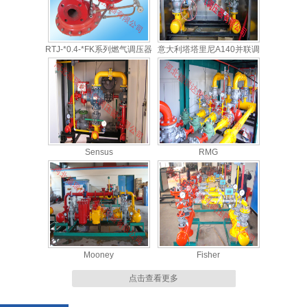
RTJ-*0.4-*FK系列燃气调压器
意大利塔塔里尼A140并联调
压柜
Sensus
RMG
Mooney
Fisher
点击查看更多