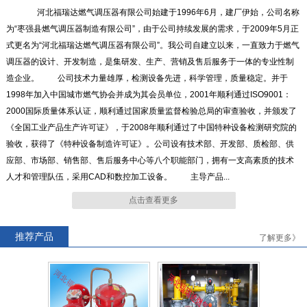
河北福瑞达燃气调压器有限公司始建于1996年6月，建厂伊始，公司名称
为“枣强县燃气调压器制造有限公司”，由于公司持续发展的需求，于2009年5月正
式更名为“河北福瑞达燃气调压器有限公司”。我公司自建立以来，一直致力于燃气
RTZ-*/4.0-*G系列燃气调压器
RTZ-15/0.4中压进户表前调压
调压器的设计、开发制造，是集研发、生产、营销及售后服务于一体的专业性制
器
造企业。 公司技术力量雄厚，检测设备先进，科学管理，质量稳定。并于
1998年加入中国城市燃气协会并成为其会员单位，2001年顺利通过ISO9001：
2000国际质量体系认证，顺利通过国家质量监督检验总局的审查验收，并颁发了
《全国工业产品生产许可证》，于2008年顺利通过了中国特种设备检测研究院的
验收，获得了《特种设备制造许可证》。公司设有技术部、开发部、质检部、供
RTZ-*/0.4FQ系列燃气调压器
RTZ-*/0.4-*A系列燃气调压器
应部、市场部、销售部、售后服务中心等八个职能部门，拥有一支高素质的技术
人才和管理队伍，采用CAD和数控加工设备。 主导产品...
点击查看更多
推荐产品
了解更多》
RTJ-*/4.0-*N系列燃气调压器
RTJ-*/4.0-*GK系列燃气调压
器