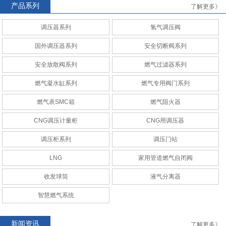
产品系列
了解更多》
调压器系列
氢气调压阀
AMCO
RAQ安全切断阀系列
国外调压器系列
安全切断阀系列
安全放散阀系列
燃气过滤器系列
燃气凝水缸系列
燃气专用阀门系列
燃气表SMC箱
燃气阻火器
CNG调压计量柜
CNG调压计量站
CNG调压计量柜
CNG用调压器
调压柜系列
调压门站
LNG
家用管道燃气自闭阀
收发球筒
液气分离器
CNG调压计量柜
CNG调压计量站
智慧燃气系统
新闻资讯
了解更多》